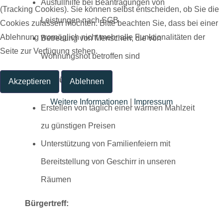
Ausfüllhilfe bei Beantragungen von
(Tracking Cookies). Sie können selbst entscheiden, ob Sie die
Leistungen nach SGB
Cookies zulassen möchten. Bitte beachten Sie, dass bei einer
Ablehnung womöglich nicht mehr alle Funktionalitäten der
Betreuung von Menschen, die von
Seite zur Verfügung stehen.
Wohnungsnot betroffen sind
Suppenküche:
Akzeptieren
Ablehnen
Weitere Informationen
|
Impressum
Erstellen von täglich einer warmen Mahlzeit
zu günstigen Preisen
Unterstützung von Familienfeiern mit
Bereitstellung von Geschirr in unseren
Räumen
Bürgertreff: