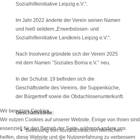
Sozialhilfeinitiative Leipzig e.V.“.
Im Jahr 2022 änderte der Verein seinen Namen
und hieß seitdem „Erwerbslosen- und
Sozialhilfeinitiative Landkreis Leipzig e.V.“.
Nach Insolvenz gründete sich der Verein 2025
mit dem Namen "Soziales Borna e.V." neu.
In der Schulstr. 19 befinden sich die
Geschäftsstelle des Vereins, die
Suppenküche,
der
Bürgertreff sowie die
Obdachlosenunterkunft.
Wir benutzen Cookies
Geschäftsstelle:
Wir nutzen Cookies auf unserer Website. Einige von ihnen sind
essenziell für den Betrieb der Seite, während andere uns
Betreuung von sozialschwachen Menschen
helfen, diese Website und die Nutzererfahrung zu verbessern